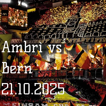
Ambrì vs
Bern
21.10.2025