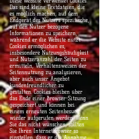
Diese Website verwendet Cookies.
Das sind kleine Textdateien, die
es möglich machen, auf dem
Endgerät des Nutzers spezifische,
auf den Nutzer bezogene
Informationen zu speichern,
während er die Website nutzt.
Cookies ermöglichen es,
insbesondere Nutzungshäufigkeit
und Nutzeranzahl der Seiten zu
ermitteln, Verhaltensweisen der
Seitennutzung zu analysieren,
aber auch unser Angebot
kundenfreundlicher zu
gestalten. Cookies bleiben über
das Ende einer Browser-Sitzung
gespeichert und können bei
einem erneuten Seitenbesuch
wieder aufgerufen werden. Wenn
Sie das nicht wünschen, sollten
Sie Ihren Internetbrowser so
einstellen, dass er die Annahme