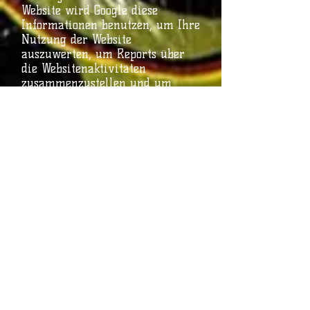
Website wird Google diese
Informationen benutzen, um Ihre
Nutzung der Website
auszuwerten, um Reports über
die Websitenaktivitäten
zusammenzustellen und um
weitere mit der Websitennutzung
und der Internetnutzung
verbundene Dienstleistungen
gegenüber dem
Websitenbetreiber zu erbringen.
Für die Ausnahmefälle, in denen
personenbezogene Daten in die
USA übertragen werden, hat sich
Google dem EU-US Privacy
Shield
unterworfen,
https://www.privacy
shield.gov/EU-US-Framework
.
Google Analytics verwendet
Cookies. Die durch den Cookie
erzeugten Informationen über