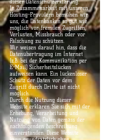
dieser Datenschutzerklärung.
In Zusammenarbeit mit unseren
Hosting-Providern bemühen wir
uns, die Datenbanken so gut wie
möglich vor fremden Zugriffen,
Verlusten, Missbrauch oder vor
Fälschung zu schützen.
Wir weisen darauf hin, dass die
Datenübertragung im Internet
(z.B. bei der Kommunikation per
E-Mail) Sicherheitslücken
aufweisen kann. Ein lückenloser
Schutz der Daten vor dem
Zugriff durch Dritte ist nicht
möglich.
Durch die Nutzung dieser
Website erklären Sie sich mit der
Erhebung, Verarbeitung und
Nutzung von Daten gemäss der
nachfolgenden Beschreibung
einverstanden. Diese Website
kann grundsätzlich ohne