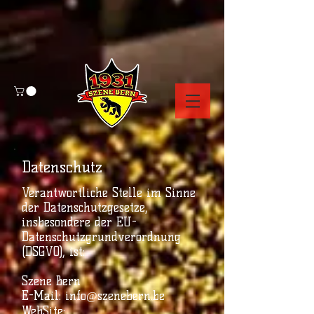
Datenschutz
Verantwortliche Stelle im Sinne
der Datenschutzgesetze,
insbesondere der EU-
Datenschutzgrundverordnung
(DSGVO), ist:
Szene Bern
E-Mail:
info@szenebern.be
WebSite: