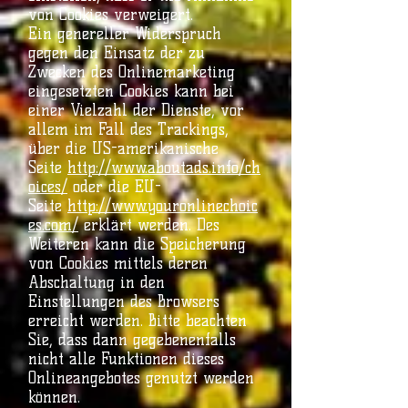
von Cookies verweigert.
Ein genereller Widerspruch
gegen den Einsatz der zu
Zwecken des Onlinemarketing
eingesetzten Cookies kann bei
einer Vielzahl der Dienste, vor
allem im Fall des Trackings,
über die US-amerikanische
Seite
http://www.aboutads.info/ch
oices/
oder die EU-
Seite
http://www.youronlinechoic
es.com/
erklärt werden. Des
Weiteren kann die Speicherung
von Cookies mittels deren
Abschaltung in den
Einstellungen des Browsers
erreicht werden. Bitte beachten
Sie, dass dann gegebenenfalls
nicht alle Funktionen dieses
Onlineangebotes genutzt werden
können.