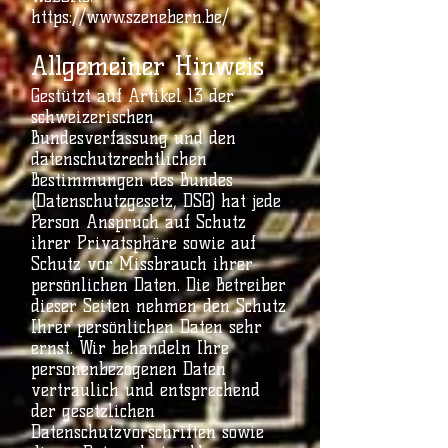
https://www.szenebern.be/
Allgemeiner Hinweis
Gestützt auf Artikel 13 der
schweizerischen
Bundesverfassung und den
datenschutzrechtlichen
Bestimmungen des Bundes
(Datenschutzgesetz, DSG) hat jede
Person Anspruch auf Schutz
ihrer Privatsphäre sowie auf
Schutz vor Missbrauch ihrer
persönlichen Daten. Die Betreiber
dieser Seiten nehmen den Schutz
Ihrer persönlichen Daten sehr
ernst. Wir behandeln Ihre
personenbezogenen Daten
vertraulich und entsprechend
der gesetzlichen
Datenschutzvorschriften sowie