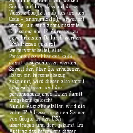
zusammengeführt. Wir weisen
Sie darauf hin, dass auf dieser
Website Google Analytics um den
Code «_anonymizeIp();» erweitert
wurde, um eine anonymisierte
Erfassung von IP-Adressen zu
gewährleisten. Dadurch werden
IP-Adressen gekürzt
weiterverarbeitet, eine
Personenbeziehbarkeit kann
damit ausgeschlossen werden.
Soweit den über Sie erhobenen
Daten ein Personenbezug
zukommt, wird dieser also sofort
ausgeschlossen und die
personenbezogenen Daten damit
umgehend gelöscht.
Nur in Ausnahmefällen wird die
volle IP-Adresse an einen Server
von Google in den USA
übertragen und dort gekürzt. Im
Auftrag des Betreibers dieser