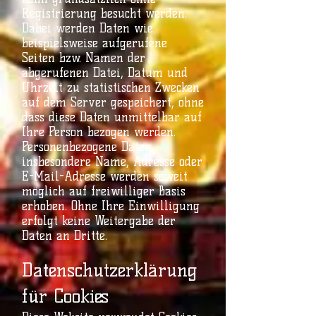
Registrierung besucht werden.
Dabei werden Daten wie
beispielsweise aufgerufene
Seiten bzw. Namen der
abgerufenen Datei, Datum und
Uhrzeit zu statistischen Zwecken
auf dem Server gespeichert, ohne
dass diese Daten unmittelbar auf
Ihre Person bezogen werden.
Personenbezogene Daten,
insbesondere Name, Adresse oder
E-Mail-Adresse werden soweit
möglich auf freiwilliger Basis
erhoben. Ohne Ihre Einwilligung
erfolgt keine Weitergabe der
Daten an Dritte.
Datenschutzerklärung
für Cookies